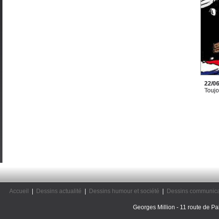
22/0
Toujo
Accueil
|
Dessins actualité
|
Dessins humour et société
|
Dessins communica
Georges Million - 11 route de Pal