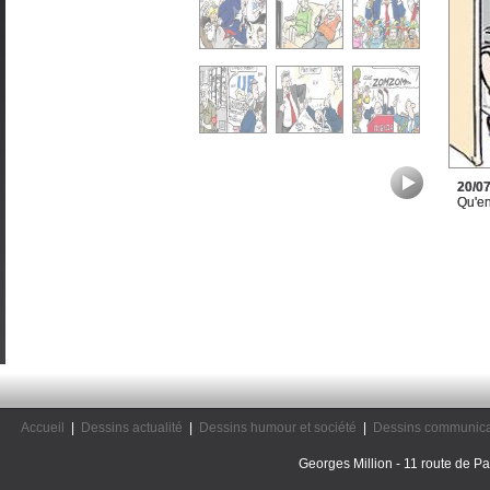
20/0
Qu'en
Accueil
|
Dessins actualité
|
Dessins humour et société
|
Dessins communica
Georges Million - 11 route de Pal