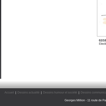
02/1
Elect
Accueil
|
Dessins actualité
|
Dessins humour et société
|
Dessins communica
Georges Million - 11 route de Pal