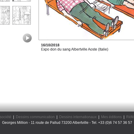
16/10/2018
Expo don du sang Albertville Aoste (Italie)
société
|
Dessins communication
|
Dessins internationaux
|
Mes éditions
|
Réfé
Georges Million - 11 route de Pallud 73200 Albertville - Tel. +33 (0)6 74 57 36 57