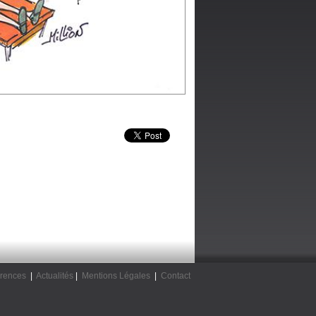
rences
|
Actualités
|
Mentions Légales
|
Contact