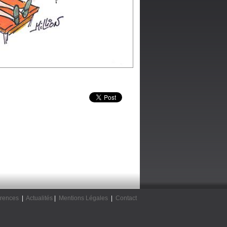
rences
|
Actualités
|
Mentions Légales
|
Contact