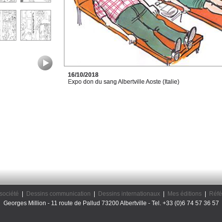
16/10/2018
Expo don du sang Albertville Aoste (Italie)
société
|
Dessins communication
|
Dessins internationaux
|
Mes éditions
|
Réfé
Georges Million - 11 route de Pallud 73200 Albertville - Tel. +33 (0)6 74 57 36 57