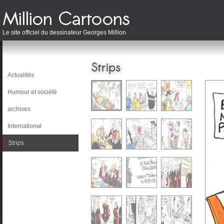
Le site officiel du dessinateur Georges Million
Strips
Actualités
Humour et société
archives
International
Strips