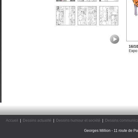
16/1
Expo 
Accueil
|
Dessins actualité
|
Dessins humour et société
|
Dessins communica
Georges Million - 11 route de Pal