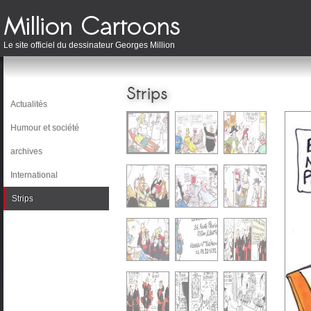
Le site officiel du dessinateur Georges Million
Strips
Actualités
Humour et société
archives
International
Strips