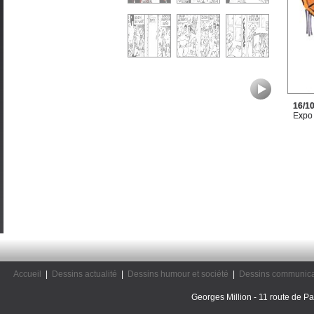
16/1
Expo 
Accueil
|
Dessins actualité
|
Dessins humour et société
|
Dessins communica
Georges Million - 11 route de Pal