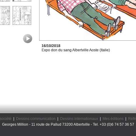
16/10/2018
Expo don du sang Albertville Aoste (Italie)
société
|
Dessins communication
|
Dessins internationaux
|
Mes éditions
|
Réfé
Georges Million - 11 route de Pallud 73200 Albertville - Tel. +33 (0)6 74 57 36 57