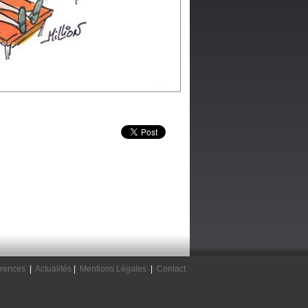
rences
|
Actualités
|
Mentions Légales
|
Contact