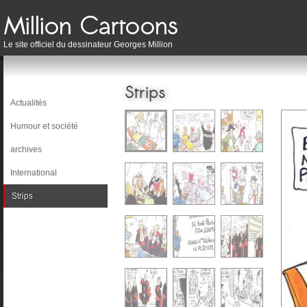
Le site officiel du dessinateur Georges Million
Strips
Actualités
Humour et société
archives
International
Strips