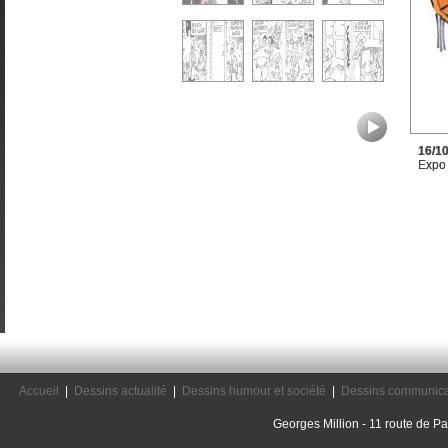
16/1
Expo 
Accueil
|
Dessins actualité
|
Dessins humour et société
|
Dessins communica
Georges Million - 11 route de Pal