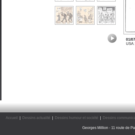
01/07
USA: 
Accueil
|
Dessins actualité
|
Dessins humour et société
|
Dessins communica
Georges Million - 11 route de Pal