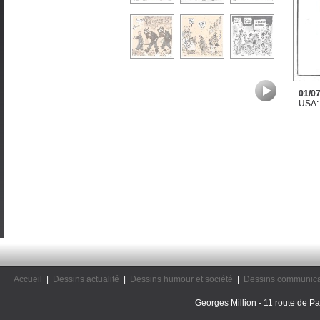
01/07
USA: 
Accueil
|
Dessins actualité
|
Dessins humour et société
|
Dessins communica
Georges Million - 11 route de Pal