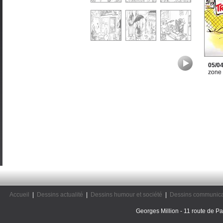
05/0
zone
Accueil
|
Dessins actualité
|
Dessins humour et société
|
Dessins communica
Georges Million - 11 route de Pal