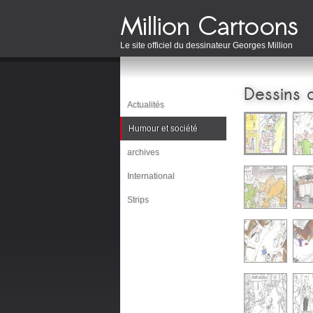
Le site officiel du dessinateur Georges Million
Dessins 
Actualités
Humour et société
archives
International
Strips