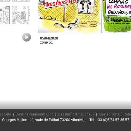
05/04/2020
zone 51
société
|
Dessins communication
|
Dessins internationaux
|
Mes éditions
|
Réfé
Georges Million - 11 route de Pallud 73200 Albertville - Tel. +33 (0)6 74 57 36 57