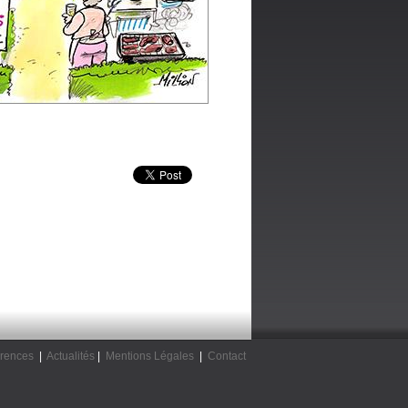
rences
|
Actualités
|
Mentions Légales
|
Contact