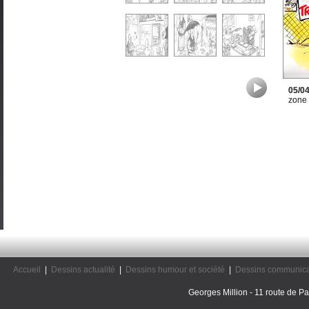
05/0
zone
Accueil
|
Dessins actualité
|
Dessins humour et société
|
Dessins communica
Georges Million - 11 route de Pal