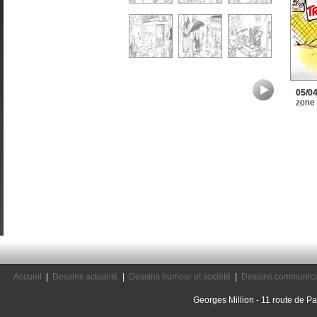
05/0
zone
Accueil
|
Dessins actualité
|
Dessins humour et société
|
Dessins communica
Georges Million - 11 route de Pal