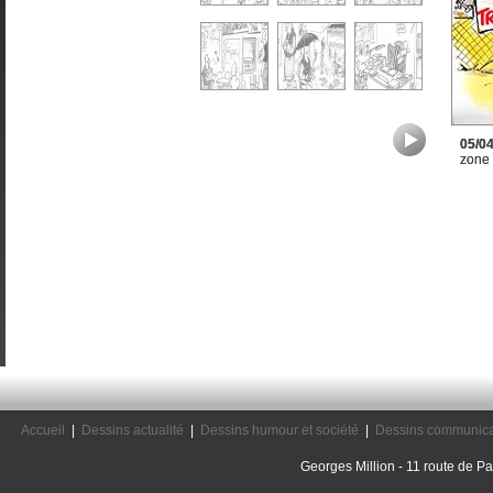
05/0
zone
Accueil
|
Dessins actualité
|
Dessins humour et société
|
Dessins communica
Georges Million - 11 route de Pal