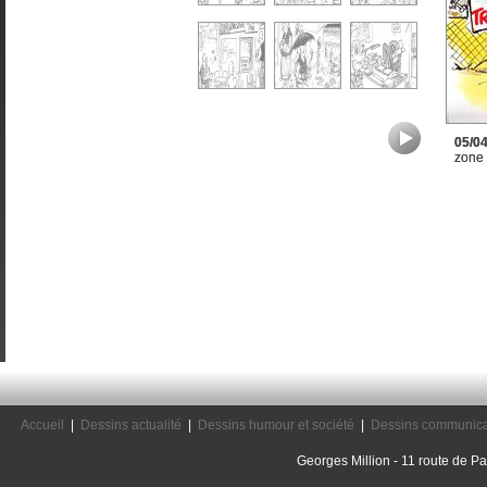
05/0
zone
Accueil
|
Dessins actualité
|
Dessins humour et société
|
Dessins communica
Georges Million - 11 route de Pal