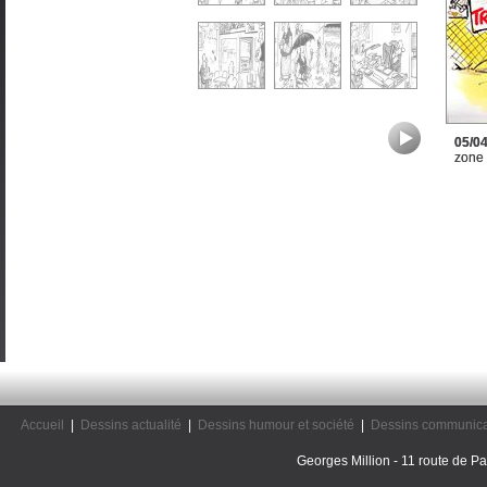
05/0
zone
Accueil
|
Dessins actualité
|
Dessins humour et société
|
Dessins communica
Georges Million - 11 route de Pal