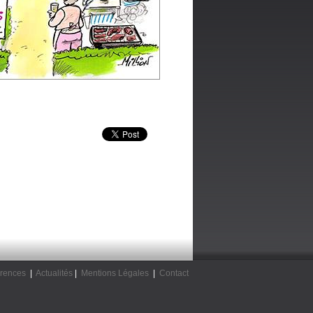
rences
|
Actualités
|
Mentions Légales
|
Contact