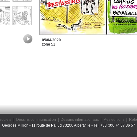
05/04/2020
zone 51
société
|
Dessins communication
|
Dessins internationaux
|
Mes éditions
|
Réfé
Georges Million - 11 route de Pallud 73200 Albertville - Tel. +33 (0)6 74 57 36 57