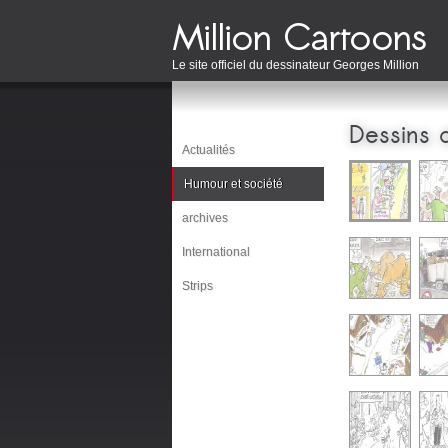
Le site officiel du dessinateur Georges Million
Dessins 
Actualités
Humour et société
archives
International
Strips