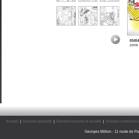
05/0
zone
Accueil
|
Dessins actualité
|
Dessins humour et société
|
Dessins communica
Georges Million - 11 route de Pal