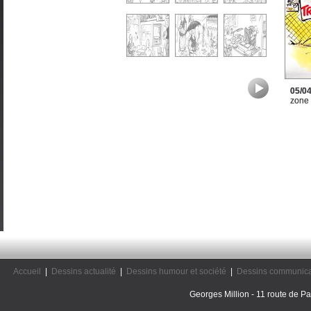
05/0
zone
Accueil
|
Dessins actualité
|
Dessins humour et société
|
Dessins communica
Georges Million - 11 route de Pal