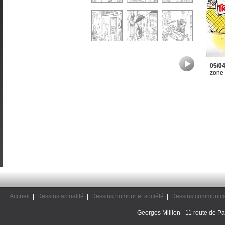
05/0
zone
Accueil
|
Dessins actualité
|
Dessins humour et société
|
Dessins communica
Georges Million - 11 route de Pal