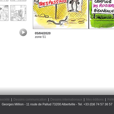
05/04/2020
zone 51
société
|
Dessins communication
|
Dessins internationaux
|
Mes éditions
|
Réfé
Georges Million - 11 route de Pallud 73200 Albertville - Tel. +33 (0)6 74 57 36 57