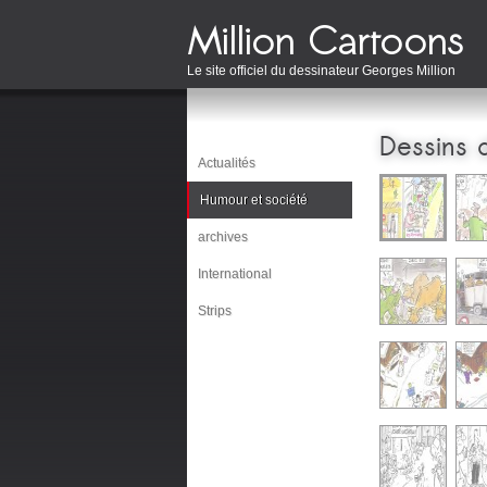
Le site officiel du dessinateur Georges Million
Dessins 
Actualités
Humour et société
archives
International
Strips