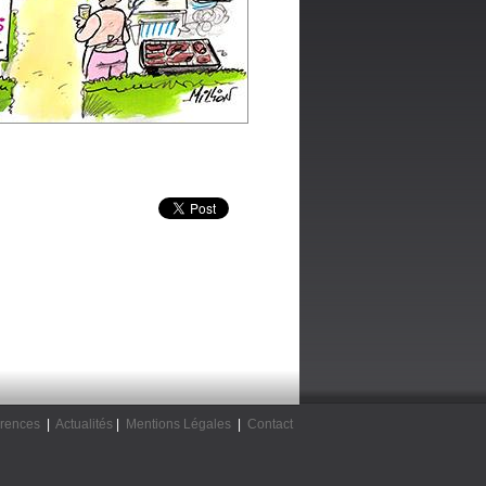
rences
|
Actualités
|
Mentions Légales
|
Contact