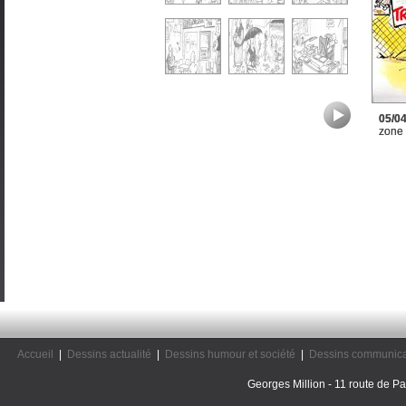
05/0
zone
Accueil
|
Dessins actualité
|
Dessins humour et société
|
Dessins communica
Georges Million - 11 route de Pal