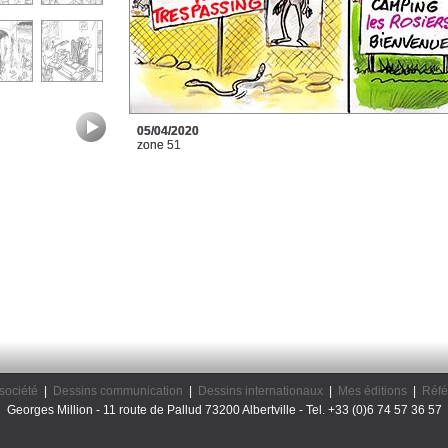
05/04/2020
zone 51
société
|
Dessins communication
|
Dessins internationaux
|
Mes éditions
|
Réfé
Georges Million - 11 route de Pallud 73200 Albertville - Tel. +33 (0)6 74 57 36 57