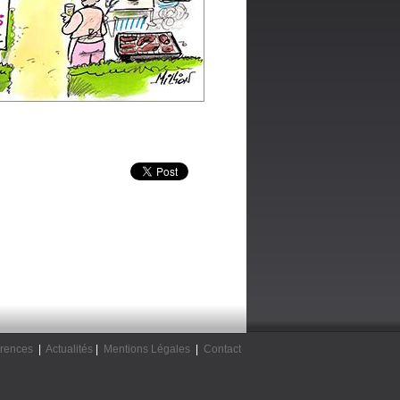
rences
|
Actualités
|
Mentions Légales
|
Contact