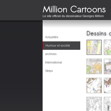
Le site officiel du dessinateur Georges Million
Dessins 
Actualités
Humour et société
archives
International
Strips