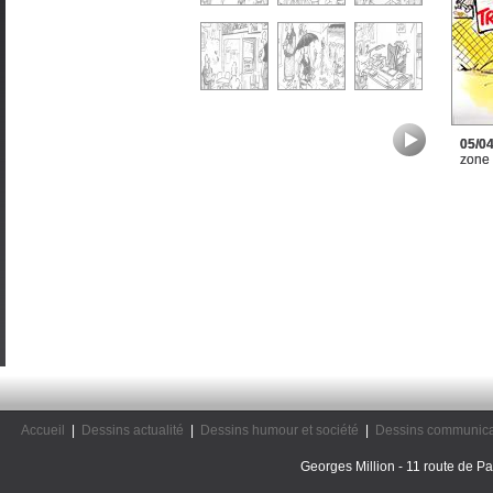
05/0
zone
Accueil
|
Dessins actualité
|
Dessins humour et société
|
Dessins communica
Georges Million - 11 route de Pal