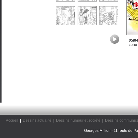
05/0
zone
Accueil
|
Dessins actualité
|
Dessins humour et société
|
Dessins communica
Georges Million - 11 route de Pal