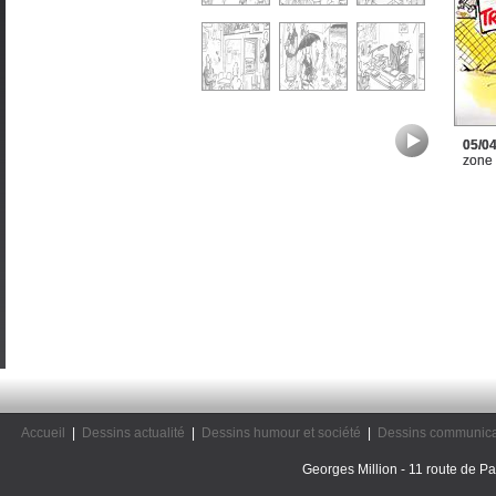
05/0
zone
Accueil
|
Dessins actualité
|
Dessins humour et société
|
Dessins communica
Georges Million - 11 route de Pal