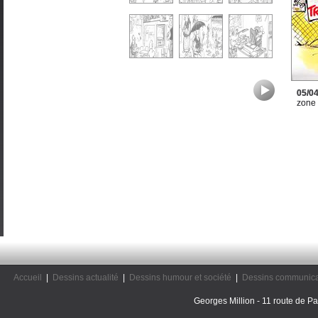
05/0
zone
Accueil
|
Dessins actualité
|
Dessins humour et société
|
Dessins communica
Georges Million - 11 route de Pal