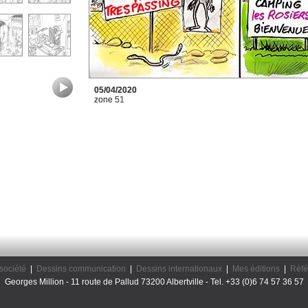
05/04/2020
zone 51
société
|
Dessins communication
|
Dessins internationaux
|
Mes éditions
|
Réfé
Georges Million - 11 route de Pallud 73200 Albertville - Tel. +33 (0)6 74 57 36 57