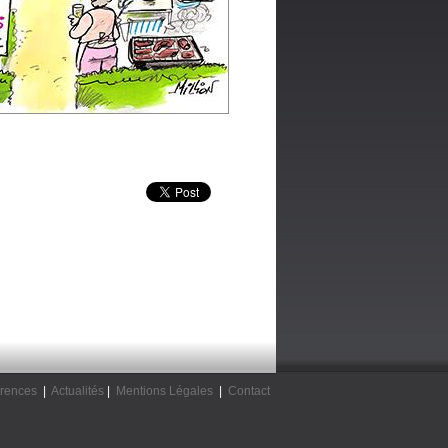
rences
|
Actualités
|
Mentions Légales
|
Contact