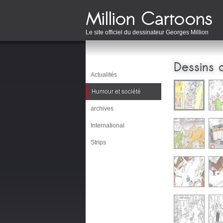
Le site officiel du dessinateur Georges Million
Dessins 
Actualités
Humour et société
archives
International
Strips