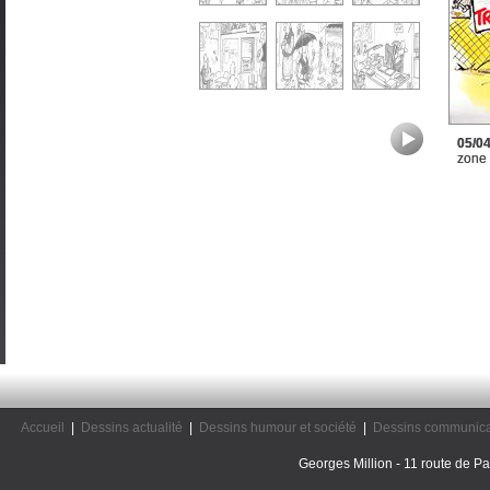
05/0
zone
Accueil
|
Dessins actualité
|
Dessins humour et société
|
Dessins communica
Georges Million - 11 route de Pal