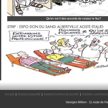
Qu'en est il des accords de cessez le feu?
Cliquez et découvrez tous mes dessins d'actualité
STRIP : EXPO DON DU SANG ALBERTVILLE AOSTE (ITALIE)
Accueil
|
Dessins actualité
|
Dessins humour et société
|
Dessins communica
Georges Million - 11 route de Pal