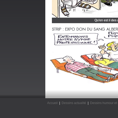
Qu'en est il des
Cliquez et découvrez
STRIP : EXPO DON DU SANG ALBERTV
Accueil
|
Dessins actualité
|
Dessins humour et 