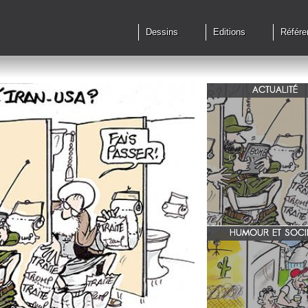
Dessins
Editions
Référe
ACTUALITÉ
Qu'en est il des accords 
le feu?
HUMOUR ET SOCI
zone 51