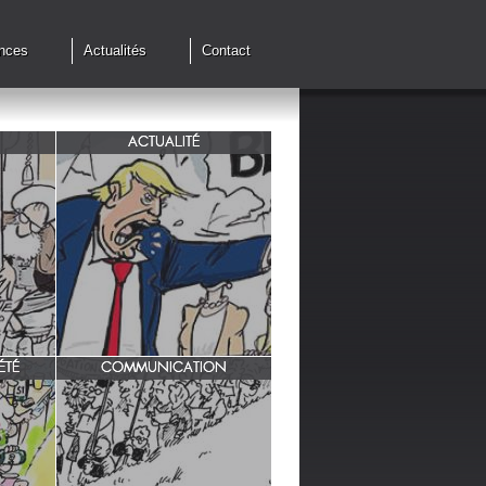
nces
Actualités
Contact
ACTUALITÉ
de cessez
G7 à Evian, Trump, une fois de
plus ,s'en prend aux européens.
ÉTÉ
COMMUNICATION
INRA/ Rotation des terres.