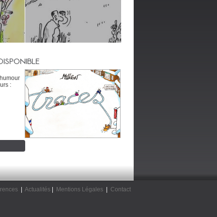
DISPONIBLE
’humour
urs :
rences
|
Actualités
|
Mentions Légales
|
Contact