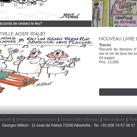
 accords de cessez le feu?
 tous mes dessins d'actualité
ILLE AOSTE (ITALIE)
NOUVEAU LIVRE 
Traces
Recueil de dessins d
sur la vie de tous les jo
64 pages
Prix: 13,00€
société
|
Dessins communication
|
Dessins internationaux
|
Mes éditions
|
Réfé
Georges Million - 11 route de Pallud 73200 Albertville - Tel. +33 (0)6 74 57 36 57