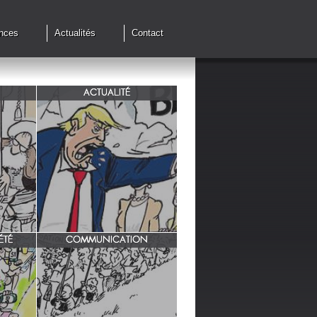
nces
Actualités
Contact
ACTUALITÉ
de cessez
G7 à Evian, Trump, une fois de
plus ,s'en prend aux européens.
ÉTÉ
COMMUNICATION
INRA/ Rotation des terres.