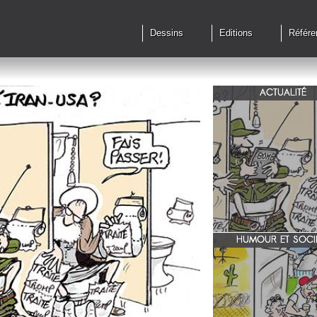
Dessins
Editions
Référe
ACTUALITÉ
Qu'en est il des accords 
le feu?
HUMOUR ET SOCI
zone 51