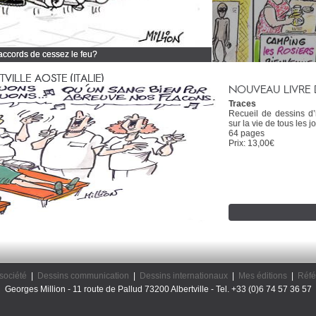
 accords de cessez le feu?
 tous mes dessins d'actualité
ILLE AOSTE (ITALIE)
NOUVEAU LIVRE 
Traces
Recueil de dessins d
sur la vie de tous les jo
64 pages
Prix: 13,00€
société
|
Dessins communication
|
Dessins internationaux
|
Mes éditions
|
Réfé
Georges Million - 11 route de Pallud 73200 Albertville - Tel. +33 (0)6 74 57 36 57