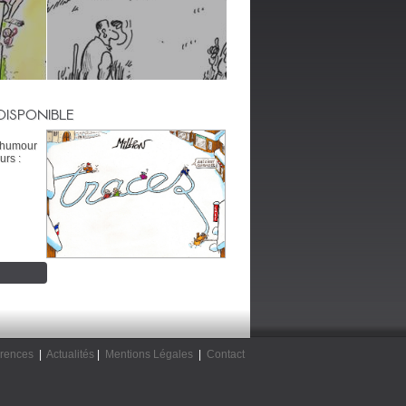
DISPONIBLE
’humour
urs :
rences
|
Actualités
|
Mentions Légales
|
Contact