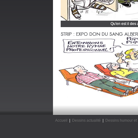
Qu'en est il des
Cliquez et découvrez
STRIP : EXPO DON DU SANG ALBERTV
Accueil
|
Dessins actualité
|
Dessins humour et 