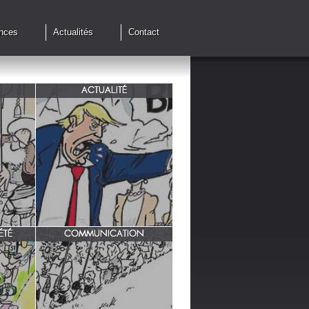
nces
Actualités
Contact
ACTUALITÉ
de cessez
G7 à Evian, Trump, une fois de
plus ,s'en prend aux européens.
ÉTÉ
COMMUNICATION
INRA/ Rotation des terres.