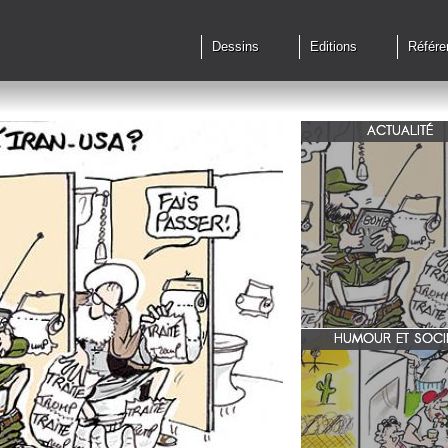
Dessins
Editions
Référe
ACTUALITÉ
Qu'en est il des accords 
le feu?
HUMOUR ET SOCI
zone 51