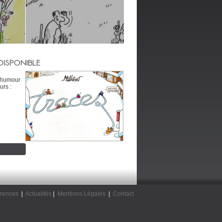
DISPONIBLE
’humour
urs :
rences
|
Actualités
|
Mentions Légales
|
Contact