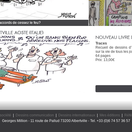
 accords de cessez le feu?
 tous mes dessins d'actualité
ILLE AOSTE (ITALIE)
NOUVEAU LIVRE 
Traces
Recueil de dessins d
sur la vie de tous les jo
64 pages
Prix: 13,00€
société
|
Dessins communication
|
Dessins internationaux
|
Mes éditions
|
Réfé
Georges Million - 11 route de Pallud 73200 Albertville - Tel. +33 (0)6 74 57 36 57