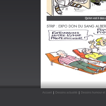
Qu'en est il des
Cliquez et découvrez
STRIP : EXPO DON DU SANG ALBERTV
Accueil
|
Dessins actualité
|
Dessins humour et 