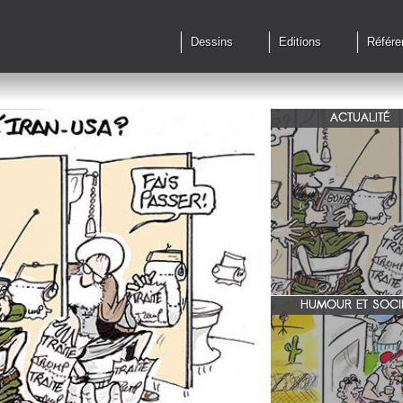
Dessins
Editions
Référe
ACTUALITÉ
Qu'en est il des accords 
le feu?
HUMOUR ET SOCI
zone 51