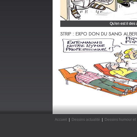
Qu'en est il des
Cliquez et découvrez
STRIP : EXPO DON DU SANG ALBERTV
Accueil
|
Dessins actualité
|
Dessins humour et 