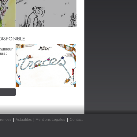
DISPONIBLE
’humour
urs :
rences
|
Actualités
|
Mentions Légales
|
Contact