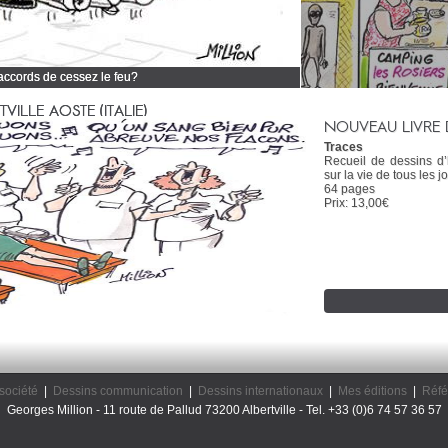
 accords de cessez le feu?
 tous mes dessins d'actualité
ILLE AOSTE (ITALIE)
NOUVEAU LIVRE 
Traces
Recueil de dessins d
sur la vie de tous les jo
64 pages
Prix: 13,00€
société
|
Dessins communication
|
Dessins internationaux
|
Mes éditions
|
Réfé
Georges Million - 11 route de Pallud 73200 Albertville - Tel. +33 (0)6 74 57 36 57