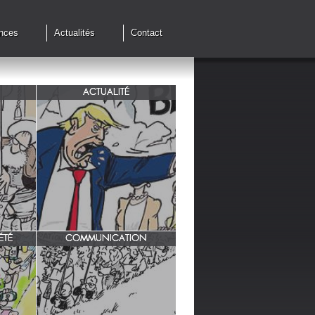
nces
Actualités
Contact
ACTUALITÉ
de cessez
G7 à Evian, Trump, une fois de
plus ,s'en prend aux européens.
ÉTÉ
COMMUNICATION
INRA/ Rotation des terres.