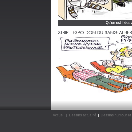
Qu'en est il des
Cliquez et découvrez
STRIP : EXPO DON DU SANG ALBERTV
Accueil
|
Dessins actualité
|
Dessins humour et 