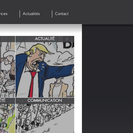
nces
Actualités
Contact
ACTUALITÉ
de cessez
G7 à Evian, Trump, une fois de
plus ,s'en prend aux européens.
ÉTÉ
COMMUNICATION
INRA/ Rotation des terres.