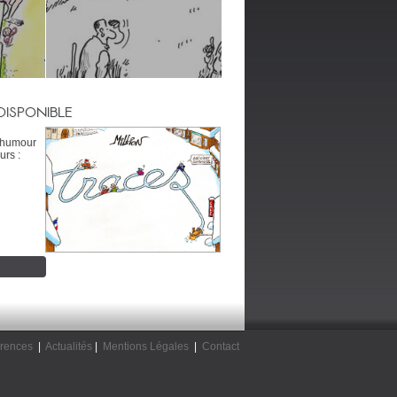
DISPONIBLE
’humour
urs :
rences
|
Actualités
|
Mentions Légales
|
Contact