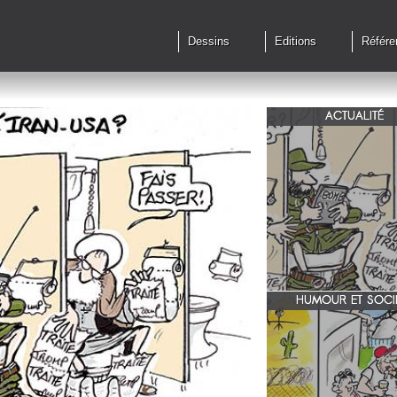
Dessins
Editions
Référe
ACTUALITÉ
Qu'en est il des accords 
le feu?
HUMOUR ET SOCI
zone 51