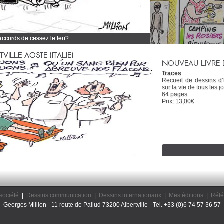
 accords de cessez le feu?
 tous mes dessins d'actualité
ILLE AOSTE (ITALIE)
NOUVEAU LIVRE 
Traces
Recueil de dessins d
sur la vie de tous les jo
64 pages
Prix: 13,00€
société
|
Dessins communication
|
Dessins internationaux
|
Mes éditions
|
Réfé
Georges Million - 11 route de Pallud 73200 Albertville - Tel. +33 (0)6 74 57 36 57