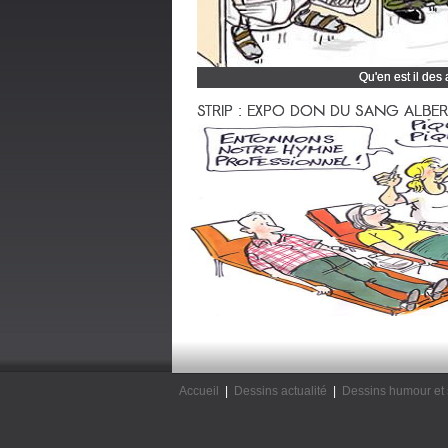
Qu'en est il des
Cliquez et découvrez
STRIP : EXPO DON DU SANG ALBERTV
Accueil
|
Dessins actualité
|
Dessins humour et 