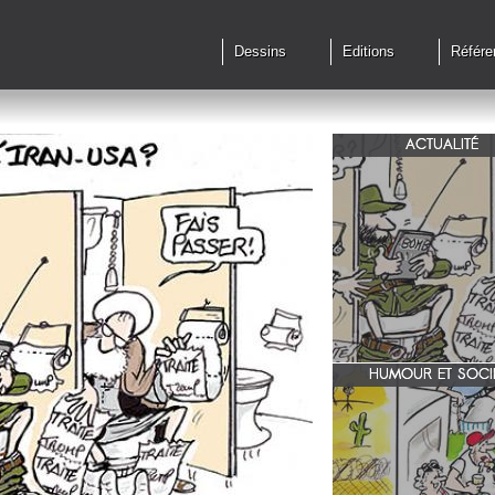
Dessins
Editions
Référe
ACTUALITÉ
Qu'en est il des accords 
le feu?
HUMOUR ET SOCI
zone 51