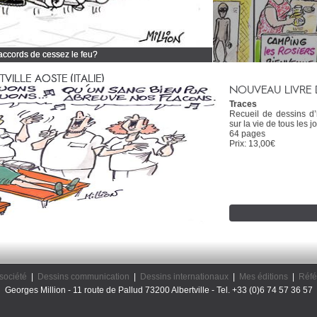
 accords de cessez le feu?
 tous mes dessins d'actualité
ILLE AOSTE (ITALIE)
NOUVEAU LIVRE 
Traces
Recueil de dessins d
sur la vie de tous les jo
64 pages
Prix: 13,00€
société
|
Dessins communication
|
Dessins internationaux
|
Mes éditions
|
Réfé
Georges Million - 11 route de Pallud 73200 Albertville - Tel. +33 (0)6 74 57 36 57