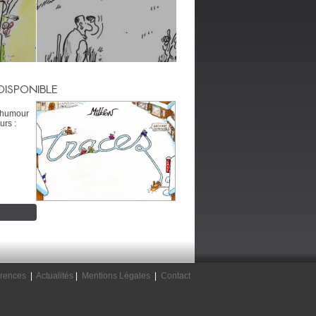
DISPONIBLE
’humour
urs :
rences
|
Actualités
|
Mentions Légales
|
Contact