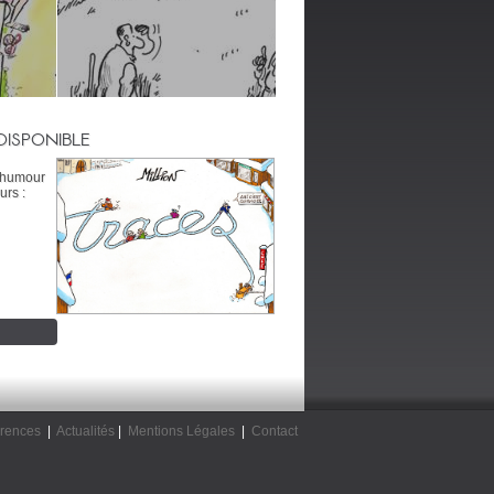
DISPONIBLE
’humour
urs :
rences
|
Actualités
|
Mentions Légales
|
Contact