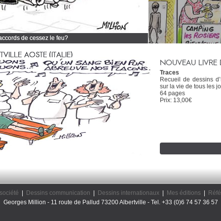
 accords de cessez le feu?
 tous mes dessins d'actualité
ILLE AOSTE (ITALIE)
NOUVEAU LIVRE 
Traces
Recueil de dessins d
sur la vie de tous les jo
64 pages
Prix: 13,00€
société
|
Dessins communication
|
Dessins internationaux
|
Mes éditions
|
Réfé
Georges Million - 11 route de Pallud 73200 Albertville - Tel. +33 (0)6 74 57 36 57