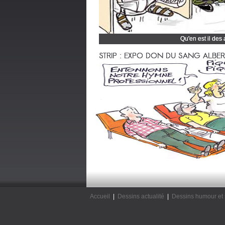
Qu'en est il des
Cliquez et découvrez
STRIP : EXPO DON DU SANG ALBERTV
Accueil
|
Dessins actualité
|
Dessins humour et 