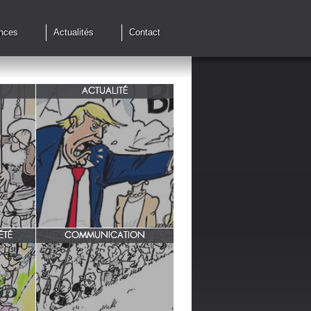
nces
Actualités
Contact
ACTUALITÉ
de cessez
G7 à Evian, Trump, une fois de
plus ,s'en prend aux européens.
ÉTÉ
COMMUNICATION
INRA/ Rotation des terres.