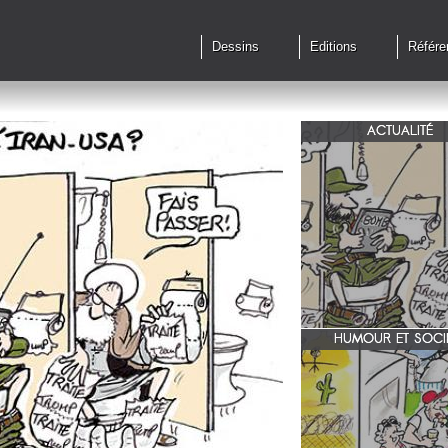
Dessins
Editions
Référe
ACTUALITÉ
Qu'en est il des accords 
le feu?
HUMOUR ET SOCI
zone 51