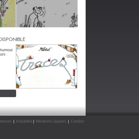
DISPONIBLE
’humour
urs :
rences
|
Actualités
|
Mentions Légales
|
Contact