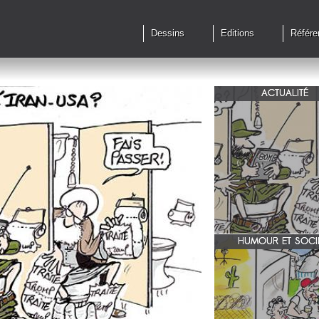
Dessins
Editions
Référe
ACTUALITÉ
Qu'en est il des accords 
le feu?
HUMOUR ET SOCI
zone 51