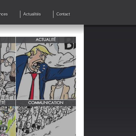
nces
Actualités
Contact
ACTUALITÉ
de cessez
G7 à Evian, Trump, une fois de
plus ,s'en prend aux européens.
ÉTÉ
COMMUNICATION
INRA/ Rotation des terres.