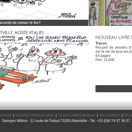
 accords de cessez le feu?
 tous mes dessins d'actualité
ILLE AOSTE (ITALIE)
NOUVEAU LIVRE 
Traces
Recueil de dessins d
sur la vie de tous les jo
64 pages
Prix: 13,00€
société
|
Dessins communication
|
Dessins internationaux
|
Mes éditions
|
Réfé
Georges Million - 11 route de Pallud 73200 Albertville - Tel. +33 (0)6 74 57 36 57