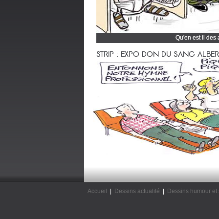
Qu'en est il des
Cliquez et découvrez
STRIP : EXPO DON DU SANG ALBERTV
Accueil
|
Dessins actualité
|
Dessins humour et 