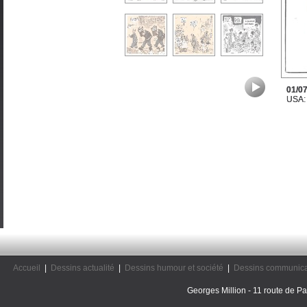
01/07
USA: 
Accueil
|
Dessins actualité
|
Dessins humour et société
|
Dessins communica
Georges Million - 11 route de Pal