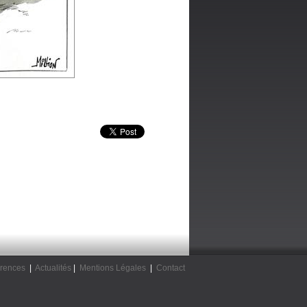
rences
|
Actualités
|
Mentions Légales
|
Contact