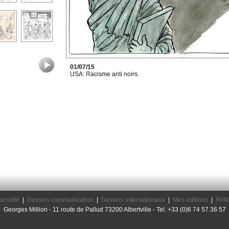
01/07/15
USA: Racisme anti noirs.
société
|
Dessins communication
|
Dessins internationaux
|
Mes éditions
|
Réfé
Georges Million - 11 route de Pallud 73200 Albertville - Tel. +33 (0)6 74 57 36 57