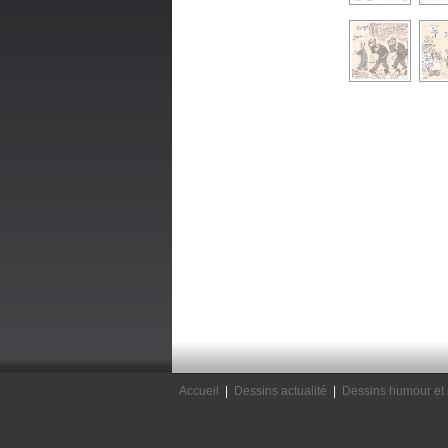
Accueil
|
Dessins actualité
|
Dessins humour et 