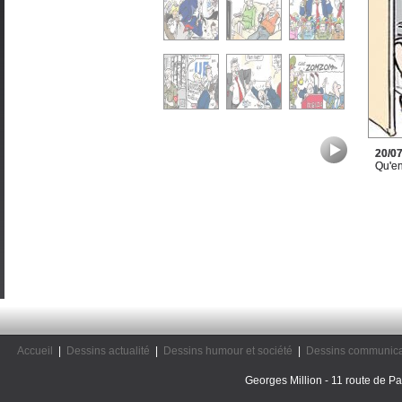
20/0
Qu'en
Accueil
|
Dessins actualité
|
Dessins humour et société
|
Dessins communica
Georges Million - 11 route de Pal