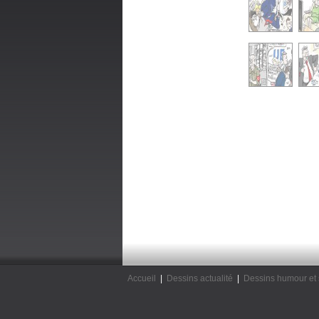
Accueil
|
Dessins actualité
|
Dessins humour et 