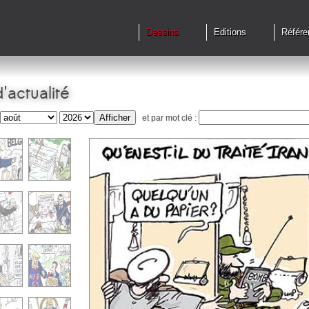
Dessins
Editions
Référe
'actualité
et par mot clé :