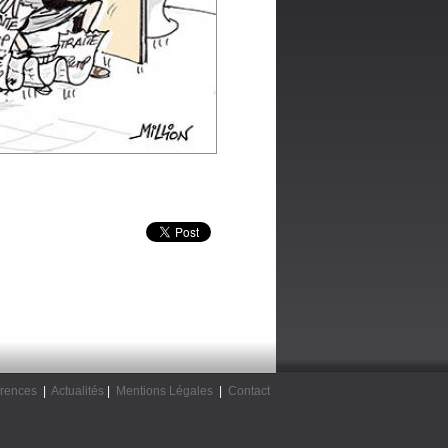
rences
|
Actualités
|
Mentions Légales
|
Contact