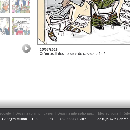
20/07/2026
Qu'en est il des accords de cessez le feu?
société
|
Dessins communication
|
Dessins internationaux
|
Mes éditions
|
Réfé
Georges Million - 11 route de Pallud 73200 Albertville - Tel. +33 (0)6 74 57 36 57