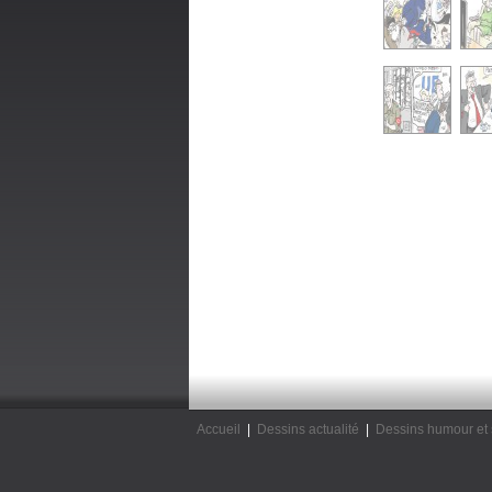
Accueil
|
Dessins actualité
|
Dessins humour et 