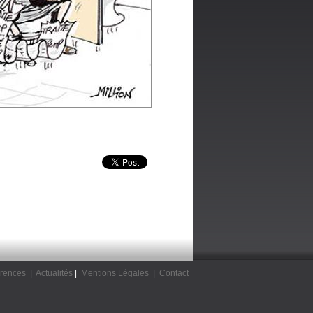
rences
|
Actualités
|
Mentions Légales
|
Contact