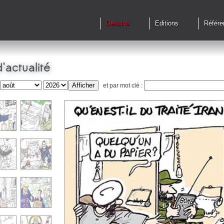
Dessins
Editions
Référe
'actualité
et par mot clé :