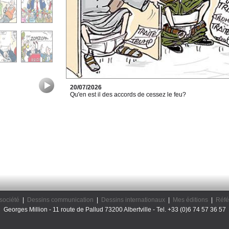
20/07/2026
Qu'en est il des accords de cessez le feu?
société
|
Dessins communication
|
Dessins internationaux
|
Mes éditions
|
Réfé
Georges Million - 11 route de Pallud 73200 Albertville - Tel. +33 (0)6 74 57 36 57