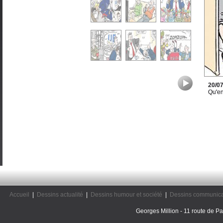
20/0
Qu'en
Accueil
|
Dessins actualité
|
Dessins humour et société
|
Dessins communica
Georges Million - 11 route de Pal