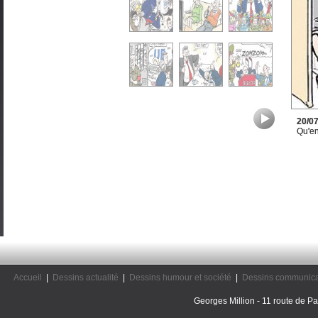
20/0
Qu'en
Accueil
|
Dessins actualité
|
Dessins humour et société
|
Dessins communica
Georges Million - 11 route de Pal