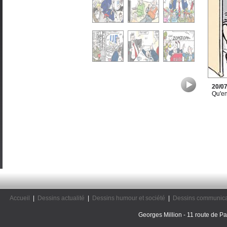
20/0
Qu'en
Accueil
|
Dessins actualité
|
Dessins humour et société
|
Dessins communica
Georges Million - 11 route de Pal