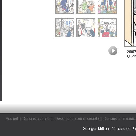
20/0
Qu'en
Accueil
|
Dessins actualité
|
Dessins humour et société
|
Dessins communica
Georges Million - 11 route de Pal