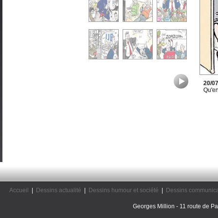
20/0
Qu'en
Accueil
|
Dessins actualité
|
Dessins humour et société
|
Dessins communica
Georges Million - 11 route de Pal